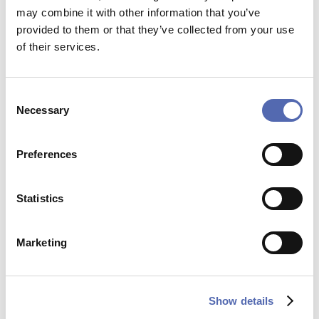
Calculateur en ligne
may combine it with other information that you’ve
provided to them or that they’ve collected from your use
of their services.
Qu'est-ce que Switchfoil
Consent
Necessary
Selection
Pose et entretien
Preferences
Commande et livraison
Spécifications techniques
Statistics
Projets
Marketing
Les avantages de Switchfoil®
Show details