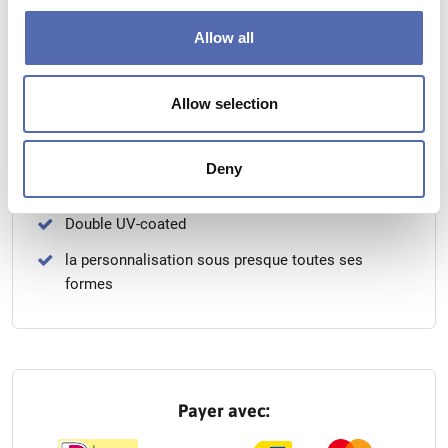
Vitre opacifiée en un seul clic
Allow all
Transparence maximum.
Du verre dépoli au verre transparent et vice versa
Allow selection
Dimensions maximum 180 x 500 cm
Pour tout type de vitre
Deny
Haute qualité
Double UV-coated
la personnalisation sous presque toutes ses
formes
Payer avec: