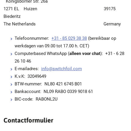
Königsborner Str. 26a
1271 EL Huizen 39175
Biederitz
The Netherlands Germany
Telefoonnummer:
+31 - 85 029 38 38
(bereikbaar op
werkdagen van 09.00 tot 17.00 h. CET)
Computerbased WhatsApp (
alleen voor chat
): +31 - 6 28
26 10 46
E-mailadres:
info@switchfoil.com
K.v.K: 32049649
BTW-nummer: NL80 421 6745 B01
Bankaccount: NL09 RABO 0339 9018 61
BIC-code: RABONL2U
Contactformulier