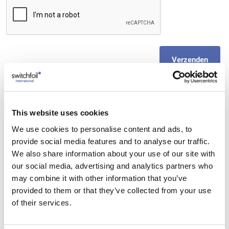
Verzenden
This website uses cookies
We use cookies to personalise content and ads, to
Switchfolie Voordelen
provide social media features and to analyse our traffic.
Privacy met 1 druk op de knop.
We also share information about your use of our site with
our social media, advertising and analytics partners who
Hoogste transparantie.
may combine it with other information that you’ve
Van melkglas naar transparant glas en terug
provided to them or that they’ve collected from your use
of their services.
Naadloos tot maximaal 180 x 500 cm
Toepasbaar op elk type glas