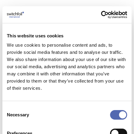
Zurück zur Übersicht
This website uses cookies
We use cookies to personalise content and ads, to
provide social media features and to analyse our traffic.
Vorteile von schaltbarer Folie
We also share information about your use of our site with
our social media, advertising and analytics partners who
Privatsphäre auf Knopfdruck
may combine it with other information that you’ve
provided to them or that they’ve collected from your use
Höchste Transparenz
of their services.
Von Milchglas zu durchsichtigem Glas und
umgekehrt
Consent
Nahtlos bis maximal 180 x 500 cm
Necessary
Selection
Anwendbar auf allen Arten von Glas
Hohe Qualität
Preferences